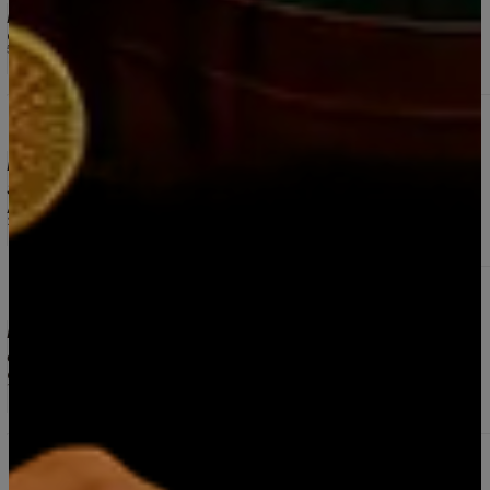
Muy bueno
Gerardo Villalobos Hijojosa
5/9/2025
Vino Premium Carmenere Gran Reserva 2021 Elqui
Wines 750 ml
5.0
4 reseñas
DELICIOSO VINO, BIEN QUE LICORESPREMIUM TENGA
STOCK. FELICITACIONES
Alejandro Moreno López
28/6/2025
Espumante Riccadonna Moscato Rosé 200 ml
5.0
2 reseñas
Excelente, totalmente recomendable, buena atencion y
disposicion desde whatsap.
Carol Millar
11/5/2025
Pack 10 Mini Botellas Jack Daniel’s Old N°7 – Whisky
50 ml Original
5.0
6 reseñas