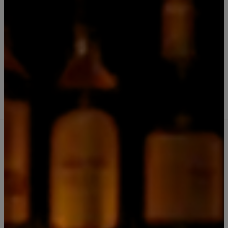
|
Whisky Gentleman Jack Daniels 200
ml
Comprar ahora
Agregar al Carro
Cantidad
Agregar a la lista de favoritos