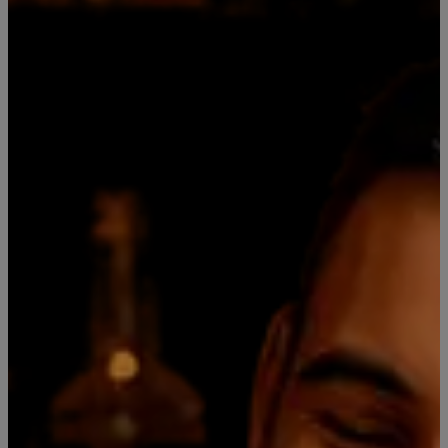
Mostrar stock de ubicaciones
COMPARTIR ESTE PRODUCTO
DESCRIPCIÓN DEL PRODUCTO
Espumante seco. De color suave y paladar frutoso, es
perfecto para maridad con comidas y aperitivos. En la
base para la coctelería con espumantes, es parte de la
receta de los Spritz, Bellini, etc. 11,5 grados de alcohol.
Formato pack 4 Unidades 200cc
Leer más
También podría interesarte uno de
estos