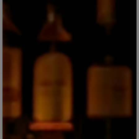
|
Pack 4 Riccadonnas Prosecco 200 ml
Comprar ahora
Agregar al Carro
Cantidad
Agregar a la lista de favoritos