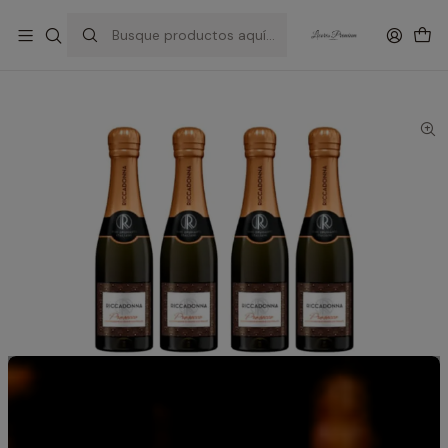
Inicio
Espumantes Riccadonna – Elegancia italiana en cada celebración
Pack 4 Riccadonnas Prosecco 200 ml