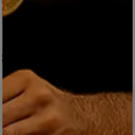
5.0
1 reseña
Llegó todo bien. Bien embalado envío sin problemas
Valentina Alejandra Venegas Alvarado
29/8/2025
Vino Premium Gran Reserva 2018 Elqui Wines
Ensamblaje Carmenere -Malbec -Syrah 750 ml. X
Caja 12 Unid
5.0
4 reseñas
Muy buen vino y un precio razonable
Pablo Dittborn
18/3/2026