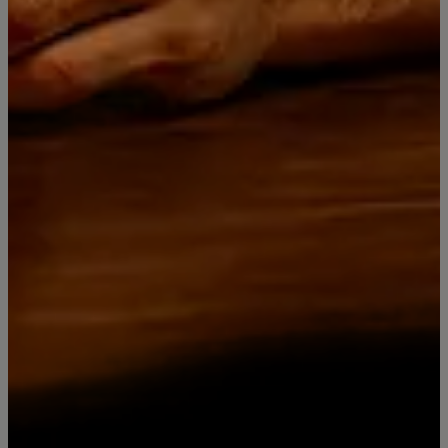
Distribuidora Licores Premium
Since 2019
Síguenos
Categorías
Contacto
Piscos Bou Barroeta
RICCADONNA Espumante
Miniaturas y Box
Licores Super Premium
Vinos Premium Elqui Wines
Día del Padre 2025: Licores premium, Whisky de lujo y regalos
originales
Pisco Bou Barroeta - Compra Online con despacho
Jack Daniel's Old No. 7 Tennessee Whiskey
Jack Daniel's | Recetas
Para Regalar
Información