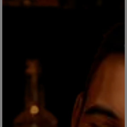
Mostrar stock de ubicaciones
COMPARTIR ESTE PRODUCTO
DESCRIPCIÓN DEL PRODUCTO
Pack Jack Daniels con 2 Whiskys de 350ml en caja para
regalar
Este pack contiene un Whisky Jack Daniels N7 de 350 ml
botella vidrio+
Whisky Jack Daniels Fire de 350 ml botella vidrio
Leer más
También podría interesarte uno de