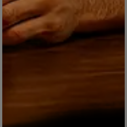
Distribuidora Licores Premium
Since 2019
Síguenos
Categorías
Contacto
Piscos Bou Barroeta
RICCADONNA Espumante
Miniaturas y Box
Licores Super Premium
Vinos Premium Elqui Wines
Día del Padre 2025: Licores premium, Whisky de lujo y regalos
originales
Pisco Bou Barroeta - Compra Online con despacho
Jack Daniel's Old No. 7 Tennessee Whiskey
Jack Daniel's | Recetas