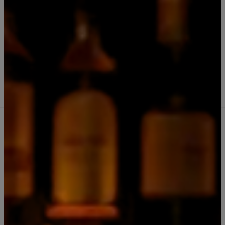
|
Pack 2 Whiskys Jack Daniels 350 ml
N7 Tradicional - Fire con Estuche para
regalar
Comprar ahora
Agregar al Carro
Cantidad
Agregar a la lista de favoritos