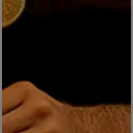
Pablo Dittborn
13/5/2026
Vino Premium Gran Reserva 2018 Elqui Wines
Ensamblaje Carmenere -Malbec -Syrah 750ml
5.0
2 reseñas
Ya he comprado 18 botellas y seguiré haciéndolo.
Pablo Dittborn
9/2/2026
Miniaturas Absolut Vodka 40° 7 unidades, 7sabores
diferentes 50 ml ideal para tu colección
5.0
3 reseñas
Mariella Barragán
10/5/2025