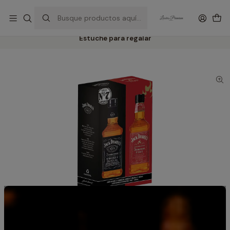
Inicio
Whiskies Premium: Jack Daniel’s, Johnnie Walker, Royal Salute y mas
Pack 2 Whiskys Jack Daniels 350 ml N7 Tradicional - Fire con
Estuche para regalar