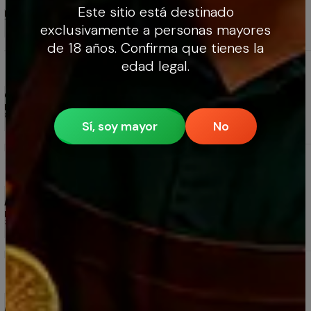
Este sitio está destinado
Mariella Barragán
10/5/2025
exclusivamente a personas mayores
de 18 años. Confirma que tienes la
Pisco Bou Barroeta Cofradía 40º 750 cc GANADOR
edad legal.
MEJOR PISCO DEL MUNDO
4.8
4 reseñas
Gran Pisco
Robinson Gutiérrez
8/5/2025
Sí, soy mayor
No
Vino Premium Gran Reserva 2018 Elqui Wines
Ensamblaje Carmenere -Malbec -Syrah 750 ml. X
Caja 12 Unid
5.0
4 reseñas
Es mi vino preferido en ese rango de precio
Pablo Dittborn
30/5/2026
Vino Premium Gran Reserva 2018 Elqui Wines
Ensamblaje Carmenere -Malbec -Syrah 750 ml. X
Caja 12 Unid
5.0
4 reseñas
Es mi vino de consumo permanente.