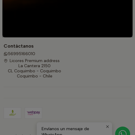
Para Regalar
Información
Contacto
Políticas de devolución y reembolso
Contáctanos
56995166010
Licores Premium address
La Cantera 2150
CL Coquimbo - Coquimbo
Coquimbo - Chile
Envíanos un mensaje de
2026 Licores Premium.
WhatsApp