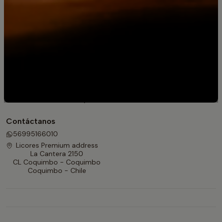
originales
Pisco Bou Barroeta - Compra Online con despacho
Jack Daniel's Old No. 7 Tennessee Whiskey
Jack Daniel's | Recetas
Para Regalar
Información
Contacto
Políticas de devolución y reembolso
Contáctanos
56995166010
Licores Premium address
La Cantera 2150
CL Coquimbo - Coquimbo
Coquimbo - Chile