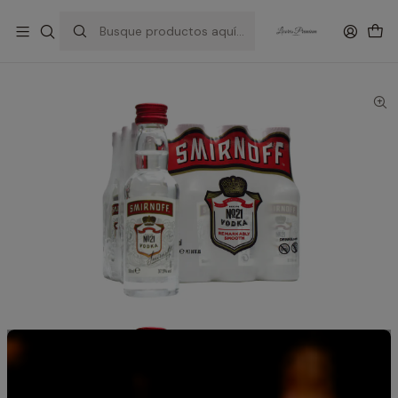
Inicio
Miniaturas y Box de Licores – Regalos con sabor y estilo
Miniaturas Vodka Smirnoff 12 unidades 50 ml