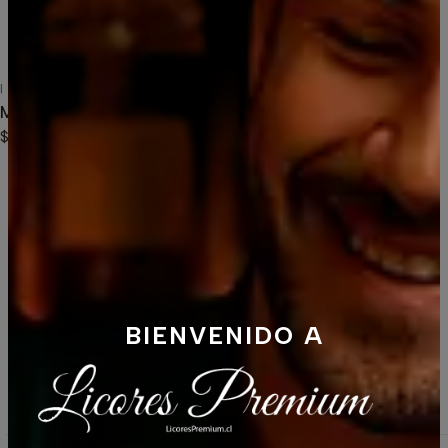
También podría interesarte uno de
estos
|
Miniatura Vodka Smirnoff 50 ml
$2.590
BIENVENIDO A
Reseñas destacadas
Pack 5 Piscos Bou Barroeta Premium 750 ml OFERTA