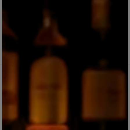
|
Miniaturas Vodka Smirnoff 12 unidades
50 ml
Comprar ahora
Agregar al Carro
Cantidad
Agregar a la lista de favoritos