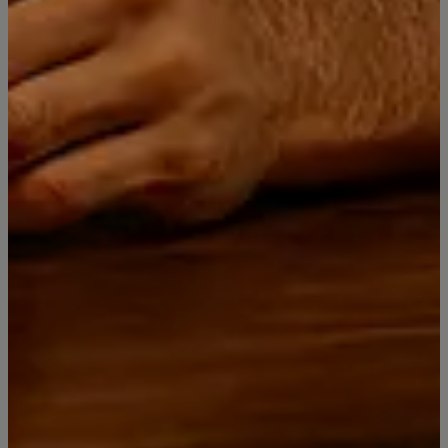
Distribuidora Licores Premium
Since 2019
Síguenos
Categorías
Contacto
Piscos Bou Barroeta
RICCADONNA Espumante
Miniaturas y Box
Licores Super Premium
Vinos Premium Elqui Wines
Día del Padre 2025: Licores premium, Whisky de lujo y regalos