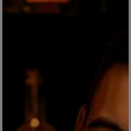
Mostrar stock de ubicaciones
COMPARTIR ESTE PRODUCTO
DESCRIPCIÓN DEL PRODUCTO
El vodka Smirnoff se crea mediante un proceso único que
implica tres destilaciones y diez etapas de filtración para
ofrecer suavidad y claridad.
Pack de 12 unidades botella plástico, ideal para
celebraciones como piñata para adultos, tragos etc
Botella Plástica 50 ml
Leer más