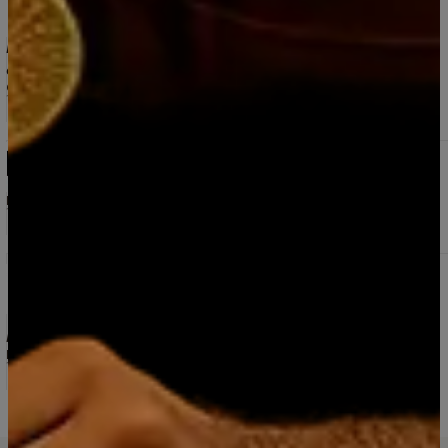
Espumante Riccadonna Moscato Rosé 200 ml
5.0
2 reseñas
Excelente, totalmente recomendable, buena atencion y
disposicion desde whatsap.
Carol Millar
11/5/2025
Miniaturas Piscos Bou Legado 50 ml Mejor Pisco del
Mundo 2025
5.0
4 reseñas
Mariella Barragán
10/5/2025
Vino Premium Gran Reserva 2018 Elqui Wines
Ensamblaje Carmenere -Malbec -Syrah 750 ml. X
Caja 12 Unid
5.0
4 reseñas
Muy buen vino y un precio razonable
Pablo Dittborn
18/3/2026