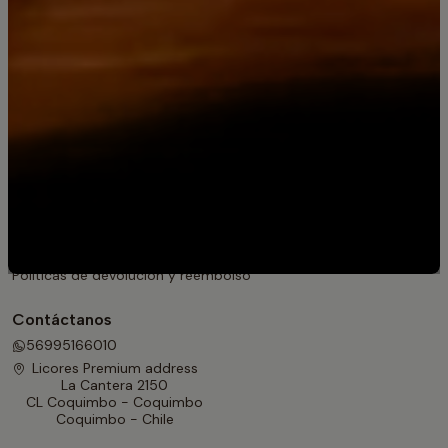
Miniaturas y Box
Licores Super Premium
Vinos Premium Elqui Wines
Día del Padre 2025: Licores premium, Whisky de lujo y regalos
originales
Pisco Bou Barroeta - Compra Online con despacho
Jack Daniel's Old No. 7 Tennessee Whiskey
Jack Daniel's | Recetas
Para Regalar
Información
Contacto
Políticas de devolución y reembolso
Contáctanos
56995166010
Licores Premium address
La Cantera 2150
CL Coquimbo - Coquimbo
Coquimbo - Chile