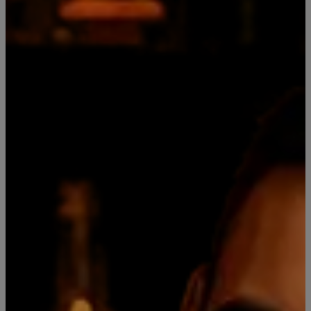
Mostrar stock de ubicaciones
COMPARTIR ESTE PRODUCTO
DESCRIPCIÓN DEL PRODUCTO
Gin Tanqueray es una ginebra premium London Dry con
cuádruple destilación, tres de grano y una con los
componentes botánicos, en alambique de cobre
denominado Old Tom, habiendo madurado los botánicos
durante dieciocho meses. Es transparente y limpia,
destacando en el aroma el alcohol, enebro y cítricos. Su
especial e inconfundible sabor, es suave y equilibrado,
con notas de limón y enebro y con un final largo y
especiado.
47,3º Alcohol
Miniatura de plástico 50 ml
Leer más