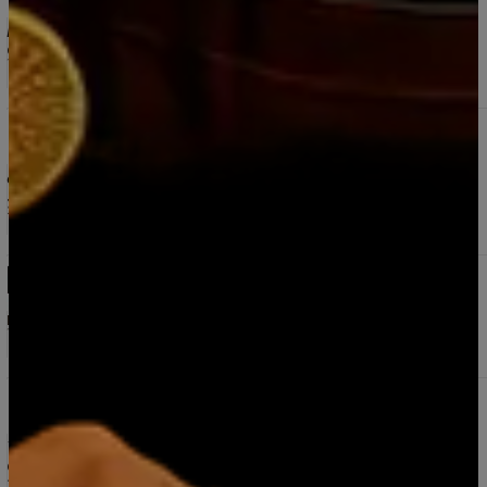
5.0
6 reseñas
Excelente 👌
Carla Altamirano
16/6/2026
Miniatura Jagermeister Cold Brew Botella de vidrio
20 ml
5.0
1 reseña
el aroma el sabor todo muy rico
Juan Jose Rojas Henriquez
21/7/2026
Miniaturas Piscos Bou Legado 50 ml Mejor Pisco del
Mundo 2025
5.0
4 reseñas
Mariella Barragán
10/5/2025
Pack 10 Mini Botellas Jack Daniel’s Old N°7 – Whisky
50 ml Original
5.0
6 reseñas
Todo llegó en excelente estado, y tal como pedí
Claudia Cortes
4/10/2025