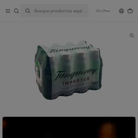
Inicio
Hendrick`s Gin
Miniaturas Gin Tanqueray London 10 unidades 50ml