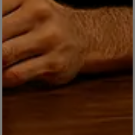
Distribuidora Licores Premium
Since 2019
Síguenos
Categorías
Contacto
Piscos Bou Barroeta
RICCADONNA Espumante