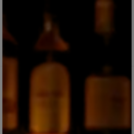
|
Miniaturas Gin Tanqueray London 10
unidades 50ml
Comprar ahora
Agregar al Carro
Cantidad
Agregar a la lista de favoritos