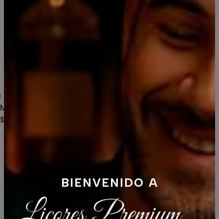
No Pierdas la oportunidad de probarlo!
10 unidades
También podría interesarte uno de
estos
|
Miniatura Gin Tanqueray London 50ml
$3.290
BIENVENIDO A