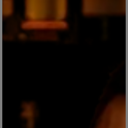
Agregar a la lista de favoritos
Mostrar stock de ubicaciones
COMPARTIR ESTE PRODUCTO
DESCRIPCIÓN DEL PRODUCTO
Pack 4 Miniaturas Whisky Jack
Daniel’s 50 ml – Originales
No.7, Honey, Fire y Apple
Disfruta los sabores más icónicos de Jack
Daniel’s en formato miniatura original. Ideal
para compartir, regalar o coleccionar.