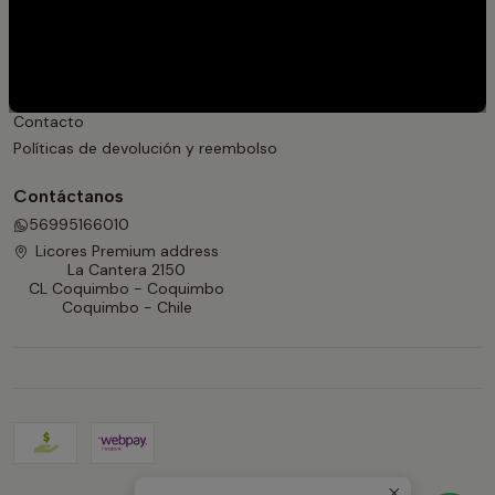
Jack Daniel's | Recetas
Para Regalar
Información
Contacto
Políticas de devolución y reembolso
Contáctanos
56995166010
Licores Premium address
La Cantera 2150
CL Coquimbo - Coquimbo
Coquimbo - Chile