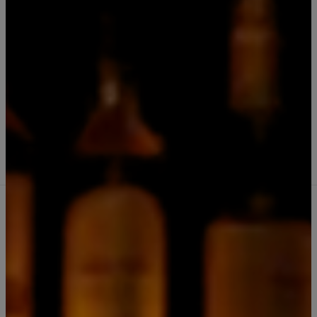
|
4 packs de Miniaturas Whisky Jack
Daniels 50 ml Originales N7, Honey,
Fire y Apple
5.0
2 reseñas
Comprar ahora
Agregar al Carro
Cantidad