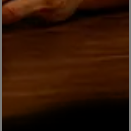
Distribuidora Licores Premium
Since 2019
Síguenos
Categorías
Contacto
Piscos Bou Barroeta
RICCADONNA Espumante
Miniaturas y Box
Licores Super Premium
Vinos Premium Elqui Wines
Día del Padre 2025: Licores premium, Whisky de lujo y regalos
originales
Pisco Bou Barroeta - Compra Online con despacho
Jack Daniel's Old No. 7 Tennessee Whiskey