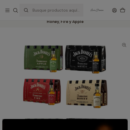
Inicio
Whiskies Premium: Jack Daniel’s, Johnnie Walker, Royal Salute y mas
4 packs de Miniaturas Whisky Jack Daniels 50 ml Originales N7,
Honey, Fire y Apple