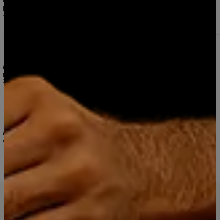
Pablo Dittborn
30/5/2026
Pisco Bou Legado Reservado 40° 750 ML GANADOR
El MEJOR PISCO DEL MUNDO 2025
5.0
1 reseña
Muy bueno.
Elena Villanueva Mendez
20/4/2026
Pack 10 Mini Botellas Jack Daniel’s Old N°7 – Whisky
50 ml Original
5.0
6 reseñas
Excelente 👌
Carla Altamirano
16/6/2026